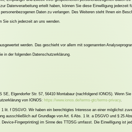
ur Datenverarbeitung erteilt haben, können Sie diese Einwilligung jederzeit 
 personenbezogenen Daten zu verlangen. Des Weiteren steht Ihnen ein Besch
 Sie sich jederzeit an uns wenden.
h ausgewertet werden. Das geschieht vor allem mit sogenannten Analyseprogr
ie in der folgenden Datenschutzerklärung.
S SE, Elgendorfer Str. 57, 56410 Montabaur (nachfolgend IONOS). Wenn Sie
chutzerklärung von IONOS:
https://www.ionos.de/terms-gtc/terms-privacy
.
1 lit. f DSGVO. Wir haben ein berechtigtes Interesse an einer möglichst zuve
itung ausschließlich auf Grundlage von Art. 6 Abs. 1 lit. a DSGVO und § 25 A
 Device-Fingerprinting) im Sinne des TTDSG umfasst. Die Einwilligung ist jede