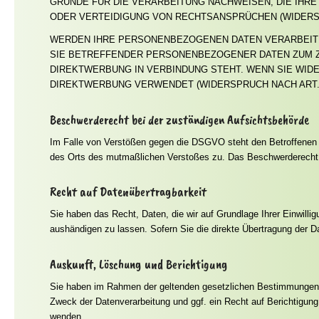
GRÜNDE FÜR DIE VERARBEITUNG NACHWEISEN, DIE IHR
ODER VERTEIDIGUNG VON RECHTSANSPRÜCHEN (WIDERSPR
WERDEN IHRE PERSONENBEZOGENEN DATEN VERARBEITET
SIE BETREFFENDER PERSONENBEZOGENER DATEN ZUM ZW
DIREKTWERBUNG IN VERBINDUNG STEHT. WENN SIE WI
DIREKTWERBUNG VERWENDET (WIDERSPRUCH NACH ART. 2
Beschwerde­recht bei der zuständigen Aufsichts­behörde
Im Falle von Verstößen gegen die DSGVO steht den Betroffenen ei
des Orts des mutmaßlichen Verstoßes zu. Das Beschwerderecht be
Recht auf Daten­übertrag­barkeit
Sie haben das Recht, Daten, die wir auf Grundlage Ihrer Einwilli
aushändigen zu lassen. Sofern Sie die direkte Übertragung der Da
Auskunft, Löschung und Berichtigung
Sie haben im Rahmen der geltenden gesetzlichen Bestimmungen j
Zweck der Datenverarbeitung und ggf. ein Recht auf Berichtigu
wenden.