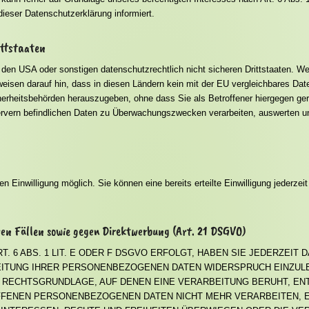
ieser Datenschutzerklärung informiert.
ittstaaten
den USA oder sonstigen datenschutzrechtlich nicht sicheren Drittstaaten. W
r weisen darauf hin, dass in diesen Ländern kein mit der EU vergleichbares D
erheitsbehörden herauszugeben, ohne dass Sie als Betroffener hiergegen ger
rvern befindlichen Daten zu Überwachungszwecken verarbeiten, auswerten un
n Einwilligung möglich. Sie können eine bereits erteilte Einwilligung jederzei
en Fällen sowie gegen Direktwerbung (Art. 21 DSGVO)
6 ABS. 1 LIT. E ODER F DSGVO ERFOLGT, HABEN SIE JEDERZEIT D
ITUNG IHRER PERSONENBEZOGENEN DATEN WIDERSPRUCH EINZULEGE
E RECHTSGRUNDLAGE, AUF DENEN EINE VERARBEITUNG BERUHT, E
FFENEN PERSONENBEZOGENEN DATEN NICHT MEHR VERARBEITEN, 