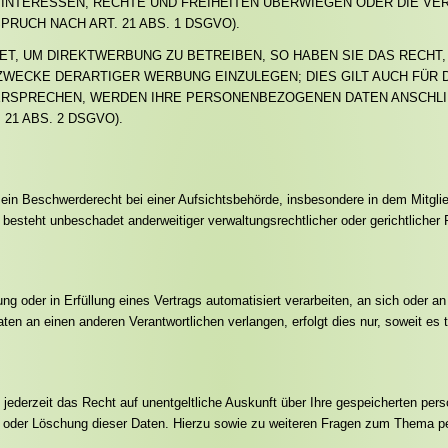
E INTERESSEN, RECHTE UND FREIHEITEN ÜBERWIEGEN ODER DIE V
UCH NACH ART. 21 ABS. 1 DSGVO).
, UM DIREKTWERBUNG ZU BETREIBEN, SO HABEN SIE DAS RECHT,
ECKE DERARTIGER WERBUNG EINZULEGEN; DIES GILT AUCH FÜR DA
DERSPRECHEN, WERDEN IHRE PERSONENBEZOGENEN DATEN ANSCHL
1 ABS. 2 DSGVO).
n Beschwerderecht bei einer Aufsichtsbehörde, insbesondere in dem Mitglieds
steht unbeschadet anderweitiger verwaltungsrechtlicher oder gerichtlicher 
gung oder in Erfüllung eines Vertrags automatisiert verarbeiten, an sich oder 
ten an einen anderen Verantwortlichen verlangen, erfolgt dies nur, soweit es 
ederzeit das Recht auf unentgeltliche Auskunft über Ihre gespeicherten pe
ng oder Löschung dieser Daten. Hierzu sowie zu weiteren Fragen zum Thema p