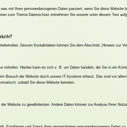
r, was mit Ihren personenbezogenen Daten passiert, wenn Sie diese Website 
mationen zum Thema Datenschutz entnehmen Sie unserer unter diesem Text auf
ebsite?
itebetreiber. Dessen Kontaktdaten können Sie dem Abschnitt „Hinweis zur Ver
 mitteilen. Hierbei kann es sich z. B. um Daten handeln, die Sie in ein Kont
eim Besuch der Website durch unsere IT-Systeme erfasst. Das sind vor allem 
utomatisch, sobald Sie diese Website betreten.
ung der Website zu gewährleisten. Andere Daten können zur Analyse Ihres Nutz
kunft, Empfänger und Zweck Ihrer gespeicherten personenbezogenen Daten zu 