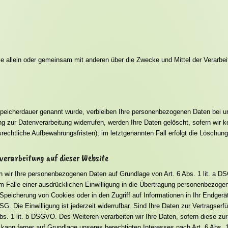
n, die allein oder gemeinsam mit anderen über die Zwecke und Mittel der Vera
Speicherdauer genannt wurde, verbleiben Ihre personenbezogenen Daten bei uns
g zur Datenverarbeitung widerrufen, werden Ihre Daten gelöscht, sofern wir k
echtliche Aufbewahrungsfristen); im letztgenannten Fall erfolgt die Löschung
verarbeitung auf dieser Website
ten wir Ihre personenbezogenen Daten auf Grundlage von Art. 6 Abs. 1 lit. a 
 Falle einer ausdrücklichen Einwilligung in die Übertragung personenbezogene
peicherung von Cookies oder in den Zugriff auf Informationen in Ihr Endgerät (
. Die Einwilligung ist jederzeit widerrufbar. Sind Ihre Daten zur Vertragser
Abs. 1 lit. b DSGVO. Des Weiteren verarbeiten wir Ihre Daten, sofern diese zur E
kann ferner auf Grundlage unseres berechtigten Interesses nach Art. 6 Abs. 1 